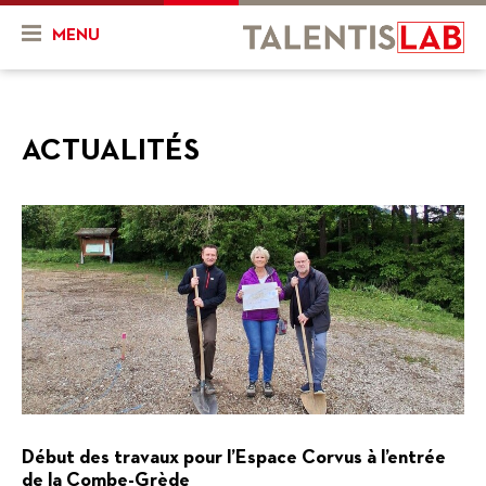
MENU
Qui sommes-nous ?
ACTUALITÉS
Présentation
Actualités & Agenda
Historique
Actualités
Projets
L'équipe
Agenda
Mon projet
Ressources
Nos objectifs
En cours
Vidéos
Nos services
Projets finalisés
FR
DE
Combien ça coûte ?
Nos partenaires
Début des travaux pour l’Espace Corvus à l’entrée
de la Combe-Grède