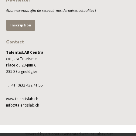
Newsletter
Abonnez-vous afin de recevoir nos dernières actualités !
Inscription
Contact
TalentisLAB Central
c/o Jura Tourisme
Place du 23-Juin 6
2350 Saignelégier
T.+41 (0)32 432 41 55
www.talentislab.ch
info@talentislab.ch
Powered by Artionet
-
Generated with IceCube2.Net