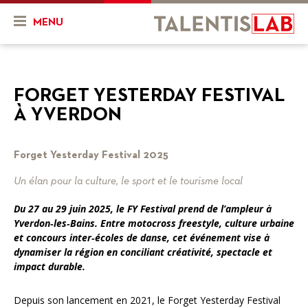
MENU
Qui sommes-nous ?
FORGET YESTERDAY FESTIVAL
Présentation
Actualités & Agenda
À YVERDON
Historique
Actualités
Projets
L'équipe
Forget Yesterday Festival 2025
Agenda
Mon projet
Ressources
Un élan pour la culture, le sport et le tourisme local
Nos objectifs
En cours
Vidéos
Du 27 au 29 juin 2025, le FY Festival prend de l’ampleur à
Nos services
Projets finalisés
FR
DE
Yverdon‑les‑Bains. Entre motocross freestyle, culture urbaine
et concours inter‑écoles de danse, cet événement vise à
Combien ça coûte ?
dynamiser la région en conciliant créativité, spectacle et
impact durable.
Nos partenaires
Depuis son lancement en 2021, le Forget Yesterday Festival