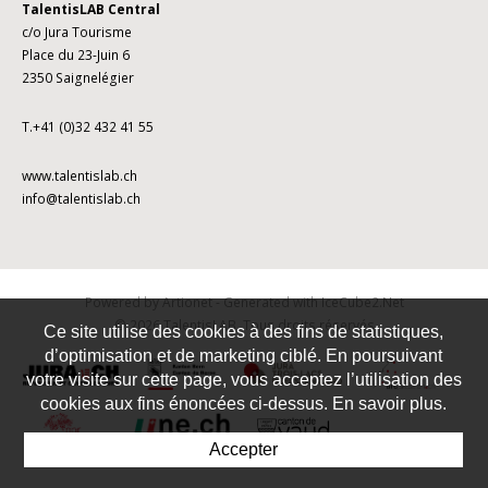
TalentisLAB Central
c/o Jura Tourisme
Place du 23-Juin 6
2350 Saignelégier
T.+41 (0)32 432 41 55
www.talentislab.ch
info@talentislab.ch
Powered by Artionet
-
Generated with IceCube2.Net
© 2026 TalentisLAB. Tous droits réservés
Ce site utilise des cookies à des fins de statistiques,
d’optimisation et de marketing ciblé. En poursuivant
votre visite sur cette page, vous acceptez l’utilisation des
cookies aux fins énoncées ci-dessus. En savoir plus.
Accepter