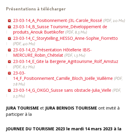
Présentations à télécharger
23-03-14_A_Positionnement-J3L-Carole_Rossé
(PDF, 2.0 Mo)
23-03-14_B_Suisse Tourisme_Développement de
produits_Anouk Buetikofer
(PDF, 8.3 Mo)
23-03-14_C_Storytelling_HESSO_Anne-Sophie_Fiorretto
(PDF, 4.0 Mo)
23-03-14_D_Présentation Hôtellerie IBIS-
MERCURE_Robin_Chételat
(PDF, 1.3 Mo)
23-03-14_E_Gite la Bergerie_Agritourisme_Rolf_Amstuz
(PDF, 8.7 Mo)
23-03-
14_F_Positionnement_Camille_Bloch_Joëlle_Vuillème
(PDF,
7.8 Mo)
23-03-14_G_OKGO_Suisse sans obstacle-Julia_Vielle
(PDF,
2.3 Mo)
JURA TOURISME
et
JURA BERNOIS TOURISME
ont invité à
participer à la
JOURNEE DU TOURISME 2023 le mardi 14 mars 2023 à la