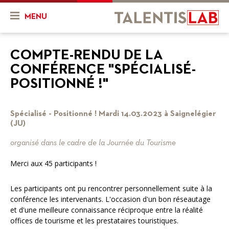
MENU
Qui sommes-nous ?
COMPTE-RENDU DE LA
CONFÉRENCE "SPÉCIALISÉ-
Présentation
Actualités & Agenda
POSITIONNÉ !"
Historique
Actualités
Projets
Spécialisé - Positionné ! Mardi 14.03.2023 à Saignelégier
L'équipe
Agenda
Mon projet
Ressources
(JU)
Nos objectifs
En cours
Vidéos
organisé dans le cadre de la Journée du Tourisme
Nos services
Merci aux 45 participants !
Projets finalisés
FR
DE
Combien ça coûte ?
Les participants ont pu rencontrer personnellement suite à la
conférence les intervenants. L'occasion d'un bon réseautage
Nos partenaires
et d'une meilleure connaissance réciproque entre la réalité
offices de tourisme et les prestataires touristiques.