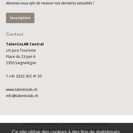
Abonnez-vous afin de recevoir nos dernières actualités !
Inscription
Contact
TalentisLAB Central
c/o Jura Tourisme
Place du 23-Juin 6
2350 Saignelégier
T.+41 (0)32 432 41 55
www.talentislab.ch
info@talentislab.ch
Powered by Artionet
-
Generated with IceCube2.Net
© 2026 TalentisLAB. Tous droits réservés
Ce site utilise des cookies à des fins de statistiques,