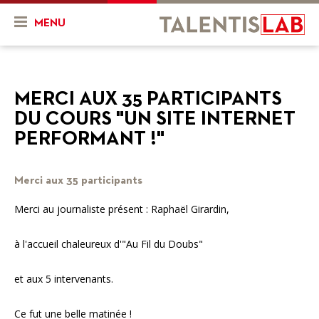
MENU
Qui sommes-nous ?
MERCI AUX 35 PARTICIPANTS
Présentation
Actualités & Agenda
DU COURS "UN SITE INTERNET
Historique
Actualités
Projets
PERFORMANT !"
L'équipe
Agenda
Mon projet
Ressources
Merci aux 35 participants
Nos objectifs
En cours
Vidéos
Merci au journaliste présent : Raphaël Girardin,
Nos services
Projets finalisés
FR
DE
à l'accueil chaleureux d'"Au Fil du Doubs"
Combien ça coûte ?
et aux 5 intervenants.
Nos partenaires
Ce fut une belle matinée !