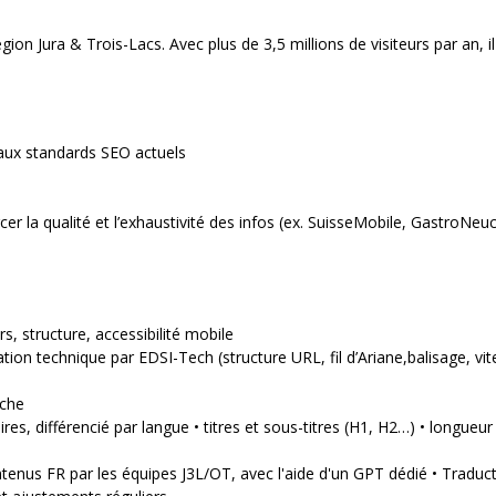
égion Jura & Trois-Lacs. Avec plus de 3,5 millions de visiteurs par an, i
é aux standards SEO actuels
 la qualité et l’exhaustivité des infos (ex. SuisseMobile, GastroNeuch
, structure, accessibilité mobile
on technique par EDSI-Tech (structure URL, fil d’Ariane,balisage, vit
rche
res, différencié par langue • titres et sous-titres (H1, H2…) • longueur
ontenus FR par les équipes J3L/OT, avec l'aide d'un GPT dédié • Tradu