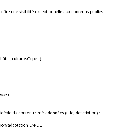
l offre une visibilité exceptionnelle aux contenus publiés.
âtel, culturosCope...)
esse)
 idéale du contenu • métadonnées (title, description) •
ction/adaptation EN/DE