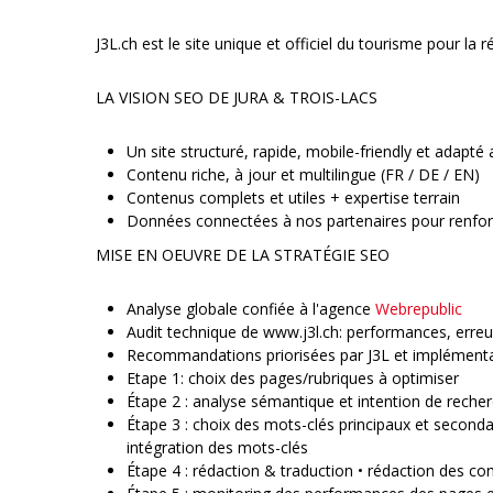
J3L.ch est le site unique et officiel du tourisme pour la r
LA VISION SEO DE JURA & TROIS-LACS
Un site structuré, rapide, mobile-friendly et adapt
Contenu riche, à jour et multilingue (FR / DE / EN)
Contenus complets et utiles + expertise terrain
Données connectées à nos partenaires pour renforcer
MISE EN OEUVRE DE LA STRATÉGIE SEO
Analyse globale confiée à l'agence
Webrepublic
Audit technique de www.j3l.ch: performances, erreurs
Recommandations priorisées par J3L et implémentati
Etape 1: choix des pages/rubriques à optimiser
Étape 2 : analyse sémantique et intention de reche
Étape 3 : choix des mots-clés principaux et secondai
intégration des mots-clés
Étape 4 : rédaction & traduction • rédaction des c