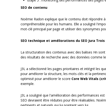
Étape 5 : monitoring des performances des pages e
SEO de contenu
Noémie Radon explique que le contenu doit répondre à la 
compréhensible pour les humains. Elle a souligné l'impor
mot-clé principal par page et utiliser des synonymes pour
SEO technique et améliorations du SEO Jura Trois
La structuration des contenus avec des balises Hn sont 
des résultats de recherche avec des données comme les pri
J3L a sélectionné les pages prioritaires et intégré les q
pour améliorer la structure, les mots-clés et la pertinen
optimisé pour améliorer le score
Core Web Vitals (cri
exemple.
J3L a souligné que l'amélioration des performances est u
SEO devraient être réduites pour être réalisables. Noémie
pertinents et naturels qui lui pointent vers lui.