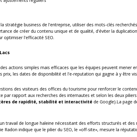
t ajustements réguliers
stratégie business de l'entreprise, utiliser des mots-clés recherchés 
tance de créer du contenu unique et de qualité, d'éviter la duplicatio
 optimiser l'efficacité SEO.
 Lacs
des actions simples mais efficaces que les équipes peuvent mener en i
x, les dates de disponibilité et l'e-reputation qui gagne à y être visi
uestions des visiteurs des offices du tourisme pour renforcer le conte
ce par rapport aux recherches des internautes et selon les deux piliers
tères de
rapidité, stabilité et interactivité
de Google).La page d
n travail de longue haleine nécessitant des efforts structurés et des
 Radon indique que le pilier du SEO, le «off-site», mesure la réputation