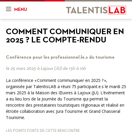
MENU
Qui sommes-nous ?
COMMENT COMMUNIQUER EN
2025 ? LE COMPTE-RENDU
Présentation
Actualités & Agenda
Historique
Actualités
Projets
Conférence pour les professionnel.le.s du tourisme
L'équipe
Agenda
Mon projet
Ressources
le 25 mars 2025 à Lajoux (JU) de 13h à 16h
Nos objectifs
La conférence « Comment communiquer en 2025 ? »,
En cours
Vidéos
organisée par TalentisLAB a réuni 75 participant.e.s le mardi 25
mars 2025 à la Maison des Œuvres à Lajoux (JU). L’événement
Nos services
Projets finalisés
FR
DE
a eu lieu lors de la Journée du Tourisme qui permet la
rencontre des prestataires touristiques régionaux et réalisé en
Combien ça coûte ?
étroite collaboration avec Jura Tourisme et Grand Chasseral
Tourisme.
Nos partenaires
LES POINTS FORTS DE CETTE RENCONTRE