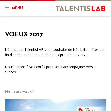
MENU
Qui sommes-nous ?
VOEUX 2017
Présentation
Actualités & Agenda
Historique
Actualités
Projets
L'équipe du TalentisLAB vous souhaite de très belles fêtes de
fin d'année et beaucoup de beaux projets en 2017...
L'équipe
Agenda
Mon projet
Ressources
Nous serons à vos côtés pour vous accompagner vers le
Nos objectifs
En cours
Vidéos
succès !
Nos services
Projets finalisés
FR
DE
Combien ça coûte ?
Meilleurs vœux !
Nos partenaires