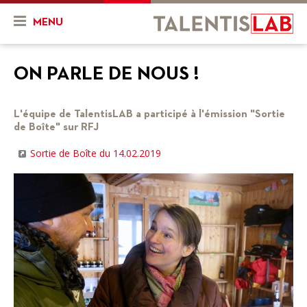
MENU
Qui sommes-nous ?
ON PARLE DE NOUS !
Présentation
Actualités & Agenda
L'équipe de TalentisLAB a participé à l'émission "Sortie
Historique
Actualités
Projets
de Boîte" sur RFJ
Sortie de Boîte du 14.02.2019
L'équipe
Agenda
Mon projet
Ressources
Nos objectifs
En cours
Vidéos
Nos services
Projets finalisés
FR
DE
Combien ça coûte ?
Nos partenaires