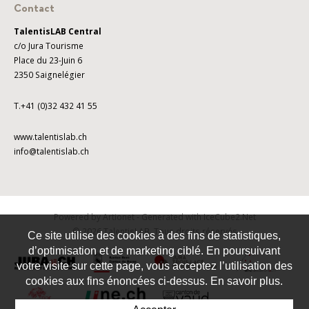
Contact
TalentisLAB Central
c/o Jura Tourisme
Place du 23-Juin 6
2350 Saignelégier
T.+41 (0)32 432 41 55
www.talentislab.ch
info@talentislab.ch
Powered by Artionet
-
Generated with IceCube2.Net
© 2026 TalentisLAB. Tous droits réservés
Ce site utilise des cookies à des fins de statistiques,
d’optimisation et de marketing ciblé. En poursuivant
votre visite sur cette page, vous acceptez l’utilisation des
cookies aux fins énoncées ci-dessus. En savoir plus.