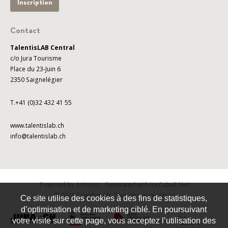
Inscription
Contact
TalentisLAB Central
c/o Jura Tourisme
Place du 23-Juin 6
2350 Saignelégier
T.+41 (0)32 432 41 55
www.talentislab.ch
info@talentislab.ch
Powered by Artionet
-
Generated with IceCube2.Net
© 2026 TalentisLAB. Tous droits réservés
Ce site utilise des cookies à des fins de statistiques,
d’optimisation et de marketing ciblé. En poursuivant
votre visite sur cette page, vous acceptez l’utilisation des