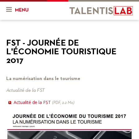
MENU
Qui sommes-nous ?
FST - JOURNÉE DE
Présentation
Actualités & Agenda
L'ÉCONOMIE TOURISTIQUE
Historique
Actualités
Projets
2017
L'équipe
Agenda
Mon projet
Ressources
La numérisation dans le tourisme
Nos objectifs
En cours
Vidéos
Actualité de la FST
Nos services
Projets finalisés
FR
DE
Actualité de la FST
(PDF, 2.2 Mo)
Combien ça coûte ?
Nos partenaires