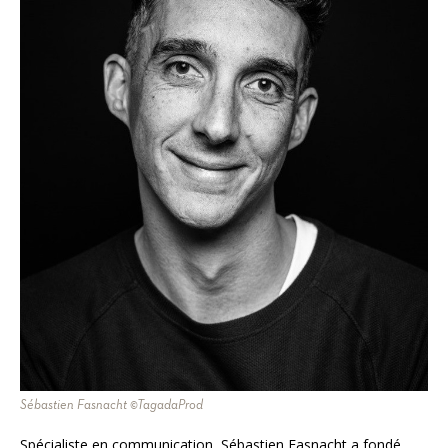
Sébastien Fasnacht ©TagadaProd
Spécialiste en communication, Sébastien Fasnacht a fondé