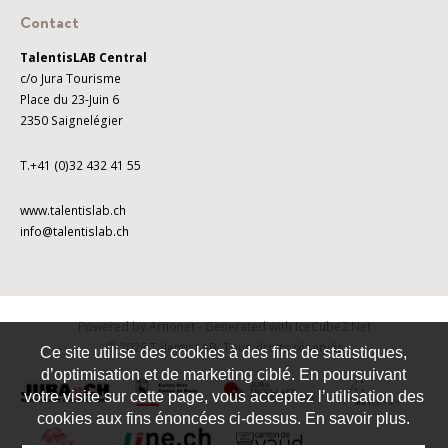
Contact
TalentisLAB Central
c/o Jura Tourisme
Place du 23-Juin 6
2350 Saignelégier
T.+41 (0)32 432 41 55
www.talentislab.ch
info@talentislab.ch
Powered by Artionet
-
Generated with IceCube2.Net
© 2026 TalentisLAB. Tous droits réservés
Ce site utilise des cookies à des fins de statistiques,
d’optimisation et de marketing ciblé. En poursuivant
votre visite sur cette page, vous acceptez l’utilisation des
cookies aux fins énoncées ci-dessus. En savoir plus.