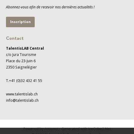
Abonnez-vous afin de recevoir nos dernières actualités !
Inscription
Contact
TalentisLAB Central
c/o Jura Tourisme
Place du 23-Juin 6
2350 Saignelégier
T.+41 (0)32 432 41 55
www.talentislab.ch
info@talentislab.ch
Powered by Artionet
-
Generated with IceCube2.Net