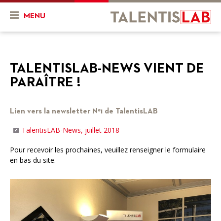
MENU
Qui sommes-nous ?
TALENTISLAB-NEWS VIENT DE
Présentation
Actualités & Agenda
PARAÎTRE !
Historique
Actualités
Projets
L'équipe
Lien vers la newsletter N°1 de TalentisLAB
Agenda
Mon projet
Ressources
TalentisLAB-News, juillet 2018
Nos objectifs
En cours
Vidéos
Pour recevoir les prochaines, veuillez renseigner le formulaire
Nos services
Projets finalisés
FR
DE
en bas du site.
Combien ça coûte ?
Nos partenaires