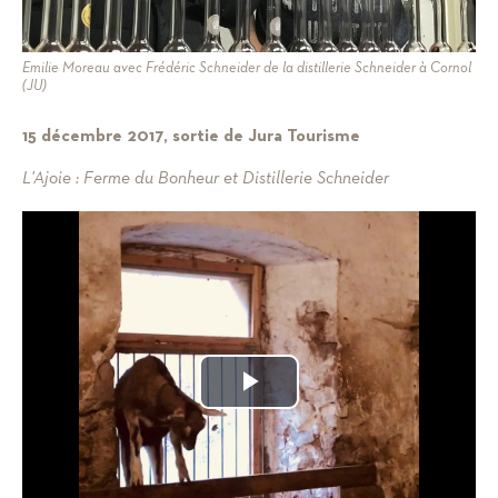
Emilie Moreau avec Frédéric Schneider de la distillerie Schneider à Cornol
(JU)
15 décembre 2017, sortie de Jura Tourisme
L'Ajoie : Ferme du Bonheur et Distillerie Schneider
Play
Video