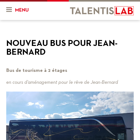
MENU
Qui sommes-nous ?
NOUVEAU BUS POUR JEAN-
Présentation
Actualités & Agenda
BERNARD
Historique
Actualités
Projets
L'équipe
Bus de tourisme à 2 étages
Agenda
Mon projet
Ressources
en cours d'aménagement pour le rêve de Jean-Bernard
Nos objectifs
En cours
Vidéos
Nos services
Projets finalisés
FR
DE
Combien ça coûte ?
Nos partenaires