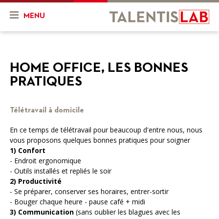
MENU
Qui sommes-nous ?
HOME OFFICE, LES BONNES
Présentation
Actualités & Agenda
PRATIQUES
Historique
Actualités
Projets
L'équipe
Télétravail à domicile
Agenda
Mon projet
Ressources
En ce temps de télétravail pour beaucoup d'entre nous, nous
Nos objectifs
En cours
Vidéos
vous proposons quelques bonnes pratiques pour soigner
1) Confort
Nos services
Projets finalisés
FR
DE
- Endroit ergonomique
- Outils installés et repliés le soir
Combien ça coûte ?
2) Productivité
- Se préparer, conserver ses horaires, entrer-sortir
Nos partenaires
- Bouger chaque heure - pause café + midi
3) Communication
(sans oublier les blagues avec les