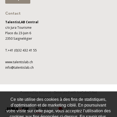
Contact
TalentisLAB Central
c/o Jura Tourisme
Place du 23-Juin 6
2350 Saignelégier
T.+41 (0)32 432 41 55
www.talentislab.ch
info@talentislab.ch
Powered by Artionet
-
Generated with IceCube2.Net
© 2026 TalentisLAB. Tous droits réservés
Ce site utilise des cookies à des fins de statistiques,
d’optimisation et de marketing ciblé. En poursuivant
votre visite sur cette page, vous acceptez l’utilisation des
cookies aux fins énoncées ci-dessus. En savoir plus.