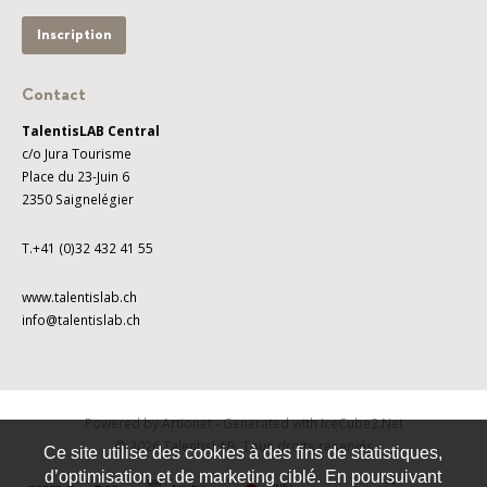
Inscription
Contact
TalentisLAB Central
c/o Jura Tourisme
Place du 23-Juin 6
2350 Saignelégier
T.+41 (0)32 432 41 55
www.talentislab.ch
info@talentislab.ch
Powered by Artionet
-
Generated with IceCube2.Net
© 2026 TalentisLAB. Tous droits réservés
Ce site utilise des cookies à des fins de statistiques,
d’optimisation et de marketing ciblé. En poursuivant