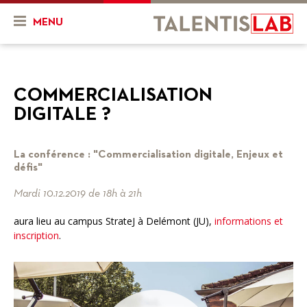
MENU
Qui sommes-nous ?
COMMERCIALISATION
Présentation
Actualités & Agenda
DIGITALE ?
Historique
Actualités
Projets
L'équipe
La conférence : "Commercialisation digitale, Enjeux et
Agenda
Mon projet
Ressources
défis"
Nos objectifs
En cours
Vidéos
Mardi 10.12.2019 de 18h à 21h
Nos services
Projets finalisés
aura lieu au campus StrateJ à Delémont (JU),
informations et
FR
DE
inscription
.
Combien ça coûte ?
Nos partenaires