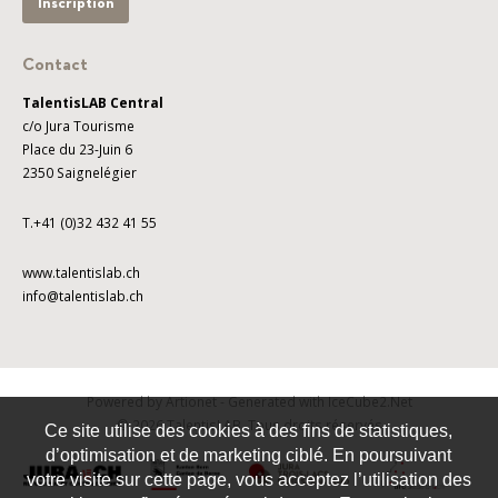
Inscription
Contact
TalentisLAB Central
c/o Jura Tourisme
Place du 23-Juin 6
2350 Saignelégier
T.+41 (0)32 432 41 55
www.talentislab.ch
info@talentislab.ch
Powered by Artionet
-
Generated with IceCube2.Net
© 2026 TalentisLAB. Tous droits réservés
Ce site utilise des cookies à des fins de statistiques,
d’optimisation et de marketing ciblé. En poursuivant
votre visite sur cette page, vous acceptez l’utilisation des