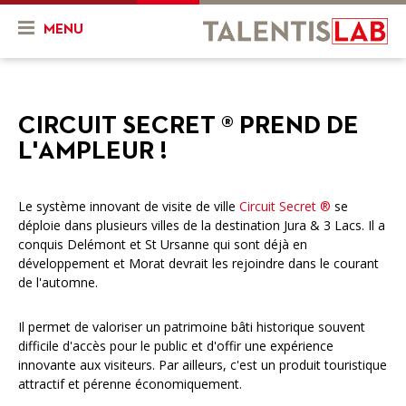
MENU
Qui sommes-nous ?
CIRCUIT SECRET ® PREND DE
Présentation
Actualités & Agenda
L'AMPLEUR !
Historique
Actualités
Projets
L'équipe
Le système innovant de visite de ville
Circuit Secret ®
se
Agenda
Mon projet
Ressources
déploie dans plusieurs villes de la destination Jura & 3 Lacs. Il a
conquis Delémont et St Ursanne qui sont déjà en
Nos objectifs
En cours
Vidéos
développement et Morat devrait les rejoindre dans le courant
de l'automne.
Nos services
Projets finalisés
FR
DE
Combien ça coûte ?
Il permet de valoriser un patrimoine bâti historique souvent
difficile d'accès pour le public et d'offir une expérience
innovante aux visiteurs. Par ailleurs, c'est un produit touristique
Nos partenaires
attractif et pérenne économiquement.