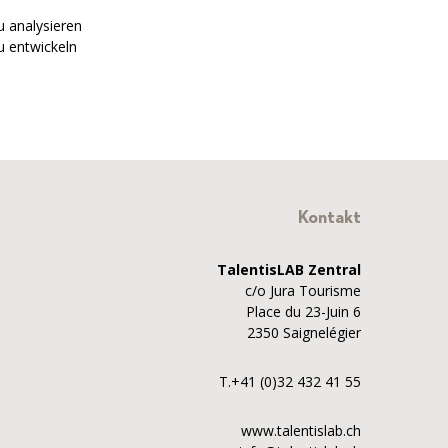
u analysieren
zu entwickeln
Kontakt
TalentisLAB Zentral
c/o Jura Tourisme
Place du 23-Juin 6
2350 Saignelégier
T.+41 (0)32 432 41 55
www.talentislab.ch