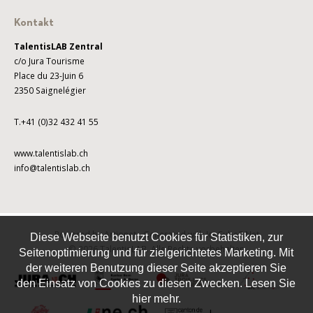
Kontakt
TalentisLAB Zentral
c/o Jura Tourisme
Place du 23-Juin 6
2350 Saignelégier
T.+41 (0)32 432 41 55
www.talentislab.ch
info@talentislab.ch
Powered by Artionet
-
Generated with IceCube2.Net
Diese Webseite benutzt Cookies für Statistiken, zur
© 2026 TalentisLAB. Alle Rechte vorbehalten
Seitenoptimierung und für zielgerichtetes Marketing. Mit
der weiteren Benutzung dieser Seite akzeptieren Sie
den Einsatz von Cookies zu diesen Zwecken. Lesen Sie
hier mehr.