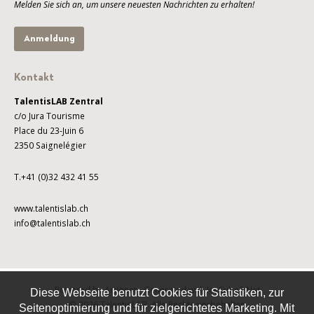
Melden Sie sich an, um unsere neuesten Nachrichten zu erhalten!
Anmeldung
Kontakt
TalentisLAB Zentral
c/o Jura Tourisme
Place du 23-Juin 6
2350 Saignelégier
T.+41 (0)32 432 41 55
www.talentislab.ch
info@talentislab.ch
Powered by Artionet
-
Generated with IceCube2.Net
Diese Webseite benutzt Cookies für Statistiken, zur
© 2026 TalentisLAB. Alle Rechte vorbehalten
Seitenoptimierung und für zielgerichtetes Marketing. Mit