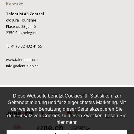
Kontakt
TalentisLAB Zentral
c/o Jura Tourisme
Place du 23-Juin 6
2350 Saignelégier
T.+41 (0)32 432 41 55
www.talentislab.ch
info@talentislab.ch
Powered by Artionet
-
Generated with IceCube2.Net
Diese Webseite benutzt Cookies für Statistiken, zur
© 2026 TalentisLAB. Alle Rechte vorbehalten
Seitenoptimierung und für zielgerichtetes Marketing. Mit
der weiteren Benutzung dieser Seite akzeptieren Sie
den Einsatz von Cookies zu diesen Zwecken. Lesen Sie
hier mehr.