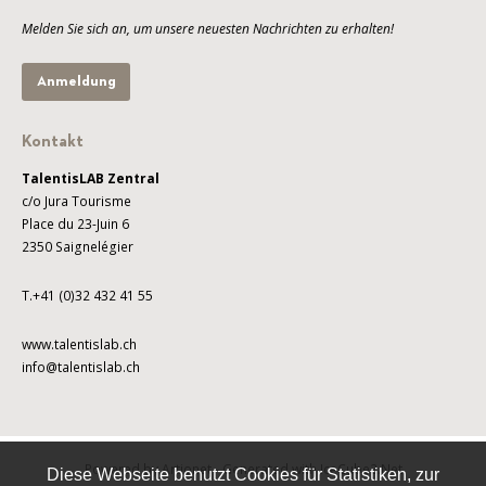
Melden Sie sich an, um unsere neuesten Nachrichten zu erhalten!
Anmeldung
Kontakt
TalentisLAB Zentral
c/o Jura Tourisme
Place du 23-Juin 6
2350 Saignelégier
T.+41 (0)32 432 41 55
www.talentislab.ch
info@talentislab.ch
Powered by Artionet
-
Generated with IceCube2.Net
Diese Webseite benutzt Cookies für Statistiken, zur