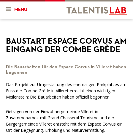
MENU
Wer sind wir?
BAUSTART ESPACE CORVUS AM
Präsentation
News und Events
EINGANG DER COMBE GRÈDE
Geschichte
News
Projekte
Team
Die Bauarbeiten für den Espace Corvus in Villeret haben
Events
Mein Projekt
Ressourcen
begonnen
Unsere Ziele
Laufende Projekte
Videos
Das Projekt zur Umgestaltung des ehemaligen Parkplatzes am
Fuss der Combe Grède in Villeret erreicht einen wichtigen
Unsere Dienstleistungen
Abgeschlossene Projekte
FR
DE
Meilenstein: Die Bauarbeiten haben offiziell begonnen.
Finanzielle Bedingungen
Getragen von der Einwohnergemeinde Villeret in
Zusammenarbeit mit Grand Chasseral Tourisme und der
Unsere Partner
Burgergemeinde Villeret entsteht mit dem Espace Corvus ein
Ort der Begegnung, Erholung und Naturvermittlung.