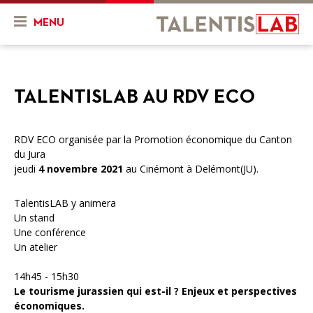
MENU
Qui sommes-nous ?
TALENTISLAB AU RDV ECO
Présentation
Actualités & Agenda
Historique
Actualités
Projets
RDV ECO organisée par la Promotion économique du Canton
du Jura
L'équipe
Agenda
Mon projet
Ressources
jeudi
4 novembre 2021
au Cinémont à Delémont(JU).
Nos objectifs
En cours
Vidéos
TalentisLAB y animera
Un stand
Nos services
Projets finalisés
FR
DE
Une conférence
Un atelier
Combien ça coûte ?
14h45 - 15h30
Nos partenaires
Le tourisme jurassien qui est-il ? Enjeux et perspectives
économiques.