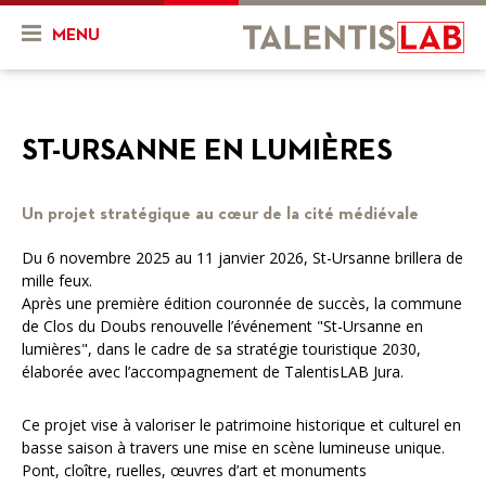
MENU
Qui sommes-nous ?
ST-URSANNE EN LUMIÈRES
Présentation
Actualités & Agenda
Historique
Actualités
Projets
Un projet stratégique au cœur de la cité médiévale
L'équipe
Agenda
Mon projet
Ressources
Du 6 novembre 2025 au 11 janvier 2026, St-Ursanne brillera de
mille feux.
Nos objectifs
En cours
Après une première édition couronnée de succès, la commune
Vidéos
de Clos du Doubs renouvelle l’événement "St-Ursanne en
Nos services
Projets finalisés
lumières", dans le cadre de sa stratégie touristique 2030,
FR
DE
élaborée avec l’accompagnement de TalentisLAB Jura.
Combien ça coûte ?
Ce projet vise à valoriser le patrimoine historique et culturel en
Nos partenaires
basse saison à travers une mise en scène lumineuse unique.
Pont, cloître, ruelles, œuvres d’art et monuments